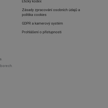
Etický kodex
oho, jak uživatelé
e funkčnost
ovozu na několika
Zásady zpracování osobních údajů a
držovat výkon v
politika cookies
štěvníkovi. Používá
GDPR a kamerový systém
 optimalizovala
Prohlášení o přístupnosti
i zařízení, která
oužívání a zlepšila
a.
borech.
rencí výkonnosti a
ormací o chování
jejich prohlížení
jichž cílem je
analytických údajů
tránky.
ormací o chování
ížeče webových
jichž cílem je
aného obsahu nebo
osobní údaje.