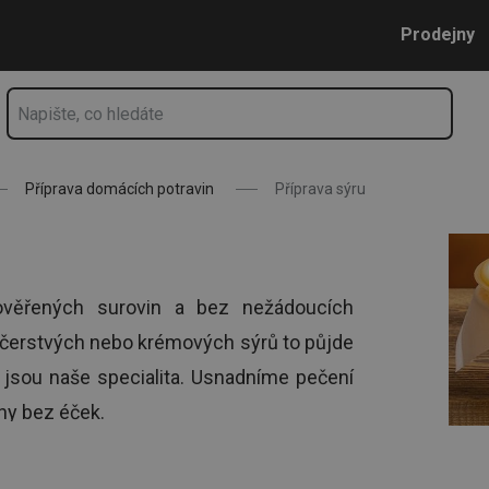
Přejít na hlavní obsah
Přejít na vyhledávání
Přejít na navigaci
Prodejny
Příprava domácích potravin
Příprava sýru
ověřených surovin a bez nežádoucích
u čerstvých nebo krémových sýrů to půjde
jsou naše specialita. Usnadníme pečení
ny bez éček.