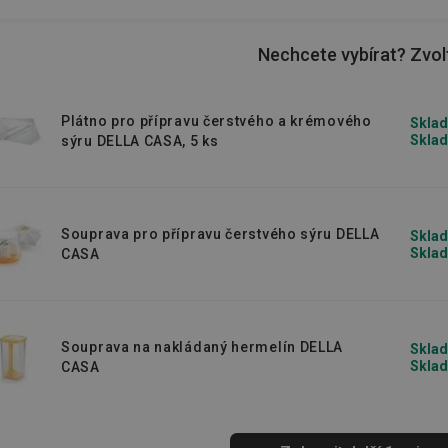
chleba
a k němu třeba šťavnatou domácí
lsná na něco sladkého, připravte si třeba
Nechcete vybírat? Zvolt
Plátno pro přípravu čerstvého a krémového
Sklad
Sklad
sýru DELLA CASA, 5 ks
Souprava pro přípravu čerstvého sýru DELLA
Sklad
Sklad
CASA
Souprava na nakládaný hermelín DELLA
Sklad
Sklad
CASA