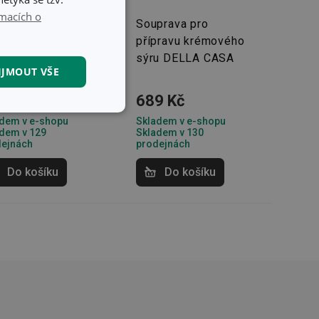
macích o
prava na
Souprava pro
ládaný hermelín
přípravu krémového
LLA CASA
sýru DELLA CASA
IJMOUT VŠE
Kč
9 Kč
689 Kč
kční soubory
dem v e-shopu
Skladem v e-shopu
dem v 129
Skladem v 130
dejnách
prodejnách
Do košíku
Do košíku
kční soubory
 správa účtu. Webové