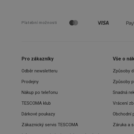
__cf_bm
Platební možnosti
CookieScriptConse
FPGSID
Pro zákazníky
Vše o ná
__cf_bm
Odběr newsletteru
Způsoby d
cjConsent
Prodejny
Způsoby p
Nákup po telefonu
Snadná re
__rtbh.lid
TESCOMA klub
Vrácení z
OAU
Dárkové poukazy
Obchodní 
__Secure-YNID
Zákaznický servis TESCOMA
Záruka a 