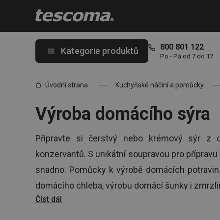
Nacházíte se na stránce Výroba sýrů
800 801 122
Kategorie produktů
Po - Pá od 7 do 17
Úvodní strana
Kuchyňské náčiní a pomůcky
Výroba domácího sýra
Připravte si čerstvý nebo krémový sýr z 
konzervantů. S unikátní soupravou pro příprav
snadno. Pomůcky k výrobě domácích potravin 
domácího chleba, výrobu domácí šunky i zmrzli
Číst dál