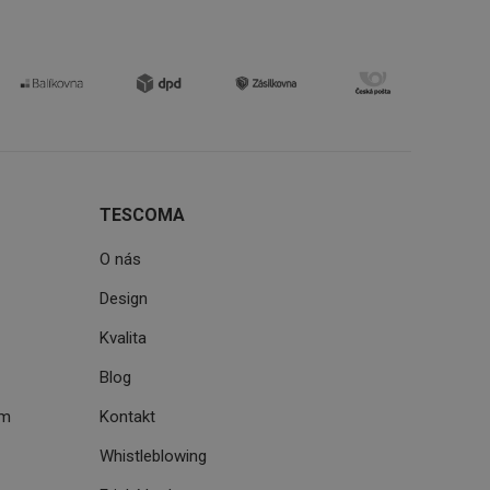
zi lidmi a roboty.
vat platné zprávy o
cript.com k
 cookie
kie-Script.com
avu uživatelské
TESCOMA
zi lidmi a roboty.
vat platné zprávy o
O nás
uhlasu uživatele
Design
Kvalita
ke zlepšení
iřadí konkrétnímu
prohlížení.
Blog
ém
Kontakt
Whistleblowing