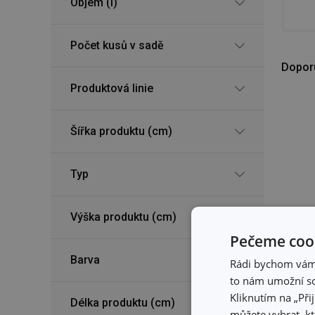
Objem (l)
Počet kusů v sadě
Dopor
Produktová linie
Šířka produktu (cm)
Typ
Výška produktu (cm)
Pečeme cook
Barva
Rádi bychom vám u
to nám umožní so
Kliknutím na „Při
Délka produktu (cm)
můžete vybrat, kt