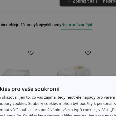
Zobrazit další 1 nejpr
učené
Nejnižší ceny
Nejvyšší ceny
Nejprodávanější
ies pro vaše soukromí
kazovali jen to, co vás zajímá, tedy neotřelé nápady pro vaření 
ubory cookies. Soubory cookies mohou být použity k personaliza
jmout vše“ souhlasíte s používáním všech typů cookies, v části „P
eré povolíte. Souhlas lze odmítnout kliknutím na „Jen nezbytné“ (n
-2