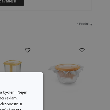
odávanější
4
Produkty
a bydlení. Nejen
ci reklam.
odrobnosti“ si
etýká se tzv.
6 %