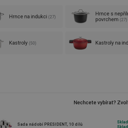
Hrnce s nepři
Hrnce na indukci
(
27
)
povrchem
(
27
)
Kastroly
Kastroly na in
(
50
)
Nechcete vybírat? Zvolt
Sklad
Sada nádobí PRESIDENT, 10 dílů
Sklad