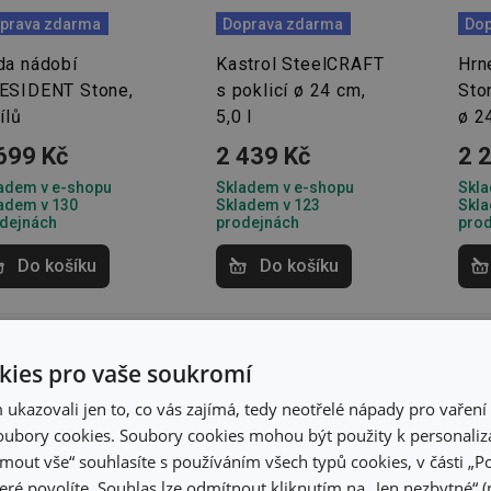
prava zdarma
Doprava zdarma
Dop
da nádobí
Kastrol SteelCRAFT
Hrn
ESIDENT Stone,
s poklicí ø 24 cm,
Sto
ílů
5,0 l
ø 24
699 Kč
2 439 Kč
2 
adem v e-shopu
Skladem v e-shopu
Skla
adem v 130
Skladem v 123
Skla
dejnách
prodejnách
pro
Do košíku
Do košíku
ies pro vaše soukromí
kazovali jen to, co vás zajímá, tedy neotřelé nápady pro vaření 
ubory cookies. Soubory cookies mohou být použity k personaliza
jmout vše“ souhlasíte s používáním všech typů cookies, v části „P
eré povolíte. Souhlas lze odmítnout kliknutím na „Jen nezbytné“ (n