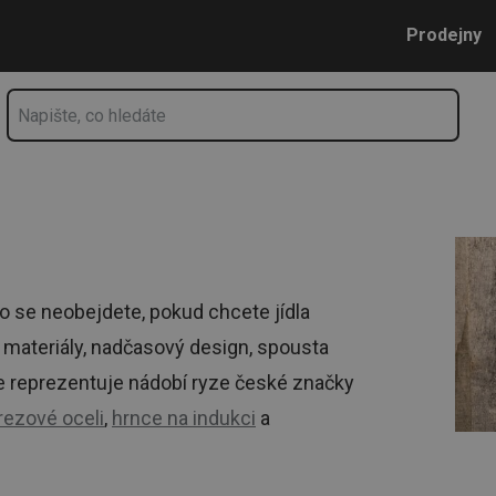
í | Tescoma.cz
Přejít na hlavní obsah
Přejít na vyhledávání
Přejít na navigaci
Prodejny
ho se neobejdete, pokud chcete jídla
ní materiály, nadčasový design, spousta
še reprezentuje nádobí ryze české značky
rezové oceli
,
hrnce na indukci
a
u
nabídku pánví.