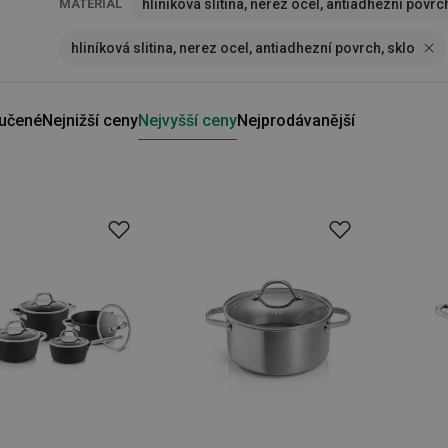
MATERIÁL
hliníková slitina, nerez ocel, antiadhezní povrc
hliníková slitina, nerez ocel, antiadhezní povrch, sklo
učené
Nejnižší ceny
Nejvyšší ceny
Nejprodávanější