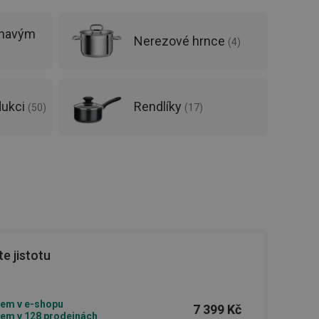
lnavým
Nerezové hrnce
(
4
)
dukci
Rendlíky
(
50
)
(
17
)
e jistotu
em v e-shopu
7 399 Kč
em v 128 prodejnách