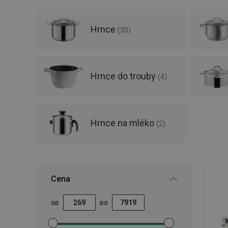
Hrnce
(
30
)
Hrnce do trouby
(
4
)
Hrnce na mléko
(
2
)
Cena
OD
DO
Nastavit filtr minimální cena
Nastavit filtr maximální cena