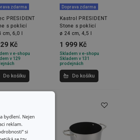
rava zdarma
Doprava zdarma
ec PRESIDENT
Kastrol PRESIDENT
ne s poklicí
Stone s poklicí
 cm, 6,0 l
ø 24 cm, 4,5 l
229 Kč
1 999 Kč
dem v e-shopu
Skladem v e-shopu
dem v 129
Skladem v 131
dejnách
prodejnách
Do košíku
Do košíku
a bydlení. Nejen
ci reklam.
odrobnosti“ si
etýká se tzv.