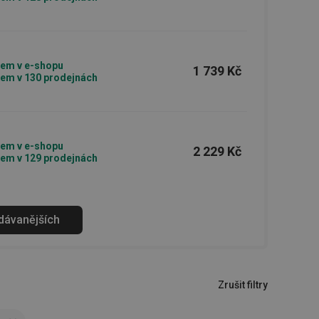
em v e-shopu
1 739 Kč
em v 130 prodejnách
em v e-shopu
2 229 Kč
em v 129 prodejnách
odávanějších
Zrušit filtry