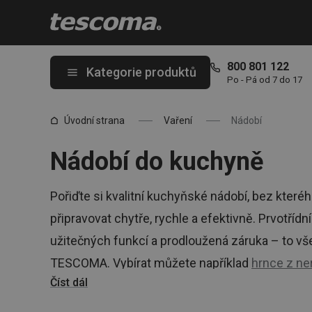
Nacházíte se na stránce Kvalitní kuchyňské nádobí | Sady nádob
800 801 122
Kategorie produktů
Po - Pá od 7 do 17
Úvodní strana
Vaření
Nádobí
Nádobí do kuchyně
Pořiďte si kvalitní kuchyňské nádobí, bez které
připravovat chytře, rychle a efektivně. Prvotříd
užitečných funkcí a prodloužená záruka – to v
TESCOMA. Vybírat můžete například
hrnce z ne
Číst dál
nepřehlédněte ani
hrnce v sadách
nebo pestro