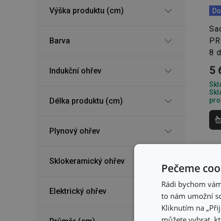
Výška produktu (cm)
Do
Sa
Barva
PR
8 d
5 
Indukční ohřev
Skl
Skl
Délka produktu (cm)
pro
Plynový ohřev
Sklokeramický ohřev
Pečeme cook
Rádi bychom vám u
Elektrický ohřev
to nám umožní so
Kliknutím na „Při
můžete vybrat, kt