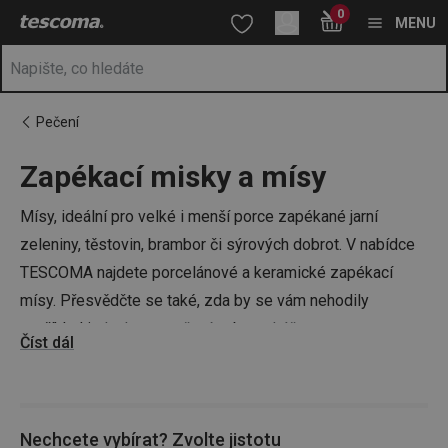
Nacházíte se na stránce Zapékací misky a mísy 🥣
0
Přejít na hlavní obsah
Přejít na vyhledávání
Přejít na navigaci
MENU
Pečení
Zapékací misky a mísy
Mísy, ideální pro velké i menší porce zapékané jarní
zeleniny, těstovin, brambor či sýrových dobrot. V nabídce
TESCOMA najdete porcelánové a keramické zapékací
mísy. Přesvědčte se také, zda by se vám nehodily
například i
plechy na pečení
nebo
pekáče
.
Číst dál
Nechcete vybírat? Zvolte jistotu