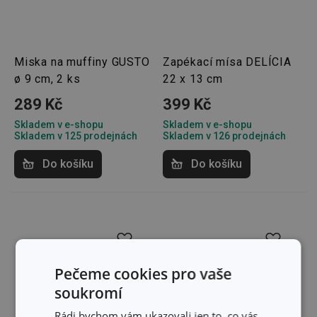
Miska na muffiny GUSTO
Zapékací mísa DELÍCIA
ø 9 cm, 2 ks
22 x 13 cm
289 Kč
399 Kč
Skladem v e-shopu
Skladem v e-shopu
Skladem v 125 prodejnách
Skladem v 126 prodejnách
Do košíku
Do košíku
Pečeme cookies pro vaše
soukromí
Rádi bychom vám ukazovali jen to, co vás