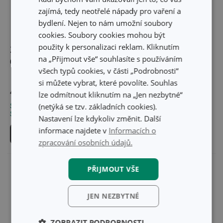
zajímá, tedy neotřelé nápady pro vaření a
bydlení. Nejen to nám umožní soubory
cookies. Soubory cookies mohou být
použity k personalizaci reklam. Kliknutím
Zapékací mísa
Skleněná zapékací mísa
na „Přijmout vše“ souhlasíte s používáním
GrandCHEF 30 x 20 cm
s poklopem ONLINE
všech typů cookies, v části „Podrobnosti“
31 x 19 cm
si můžete vybrat, které povolíte. Souhlas
499 Kč
499 Kč
lze odmítnout kliknutím na „Jen nezbytné“
(netýká se tzv. základních cookies).
Skladem v e-shopu
Skladem v e-shopu
Skladem v 123 prodejnách
Skladem v 121 prodejnách
Nastavení lze kdykoliv změnit. Další
informace najdete v
Informacích o
Do košíku
Do košíku
zpracování osobních údajů.
PŘIJMOUT VŠE
JEN NEZBYTNÉ
ZOBRAZIT PODROBNOSTI