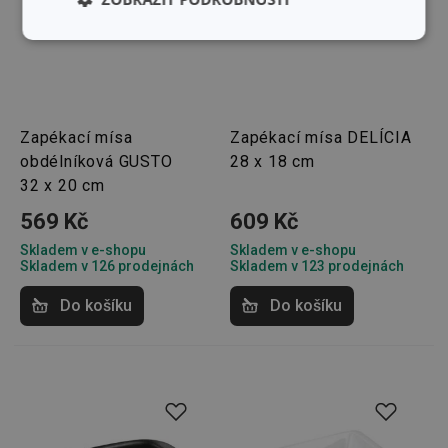
Základní
Analytické a
(funkční) cookies
preferenční
cookies
Zapékací mísa
Zapékací mísa DELÍCIA
Marketingové
Funkční soubory
obdélníková GUSTO
28 x 18 cm
cookies
32 x 20 cm
569 Kč
609 Kč
Skladem v e-shopu
Skladem v e-shopu
Skladem v 126 prodejnách
Skladem v 123 prodejnách
Do košíku
Do košíku
Základní (funkční) cookies
Analytické a preferenční cookies
Marketingové cookies
Funkční soubory
Nezbytně nutné soubory cookie umožňují základní
funkce webových stránek, jako je přihlášení
uživatele a správa účtu. Webové stránky nelze bez