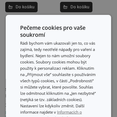
Do košíku
Do košíku
Pečeme cookies pro vaše
soukromí
Rádi bychom vám ukazovali jen to, co vás
zajímá, tedy neotřelé nápady pro vaření a
bydlení. Nejen to nám umožní soubory
cookies. Soubory cookies mohou být
použity k personalizaci reklam. Kliknutím
na „Přijmout vše“ souhlasíte s používáním
všech typů cookies, v části „Podrobnosti“
si můžete vybrat, které povolíte. Souhlas
Struhadlo na parmazán
Struhadlo na sýr HANDY
lze odmítnout kliknutím na „Jen nezbytné“
HANDY
(netýká se tzv. základních cookies).
389 Kč
379 Kč
Nastavení lze kdykoliv změnit. Další
informace najdete v
Informacích o
Skladem v e-shopu
Skladem v e-shopu