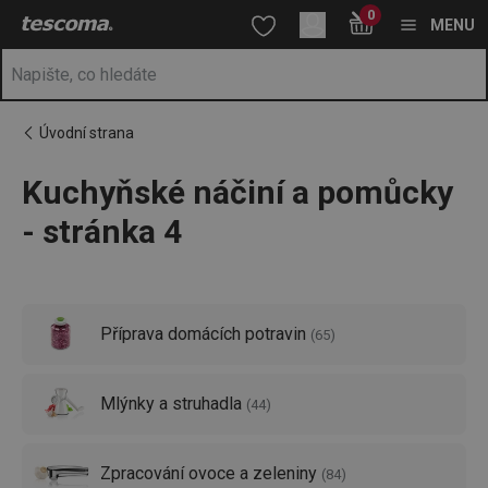
Nacházíte se na stránce Drobné kuchyňské vybavení – náčiní a
0
Přejít na hlavní obsah
Přejít na vyhledávání
Přejít na navigaci
MENU
Úvodní strana
Kuchyňské náčiní a pomůcky
- stránka 4
Příprava domácích potravin
(
65
)
Mlýnky a struhadla
(
44
)
Zpracování ovoce a zeleniny
(
84
)