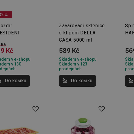
32 %
oždíř
Zavařovací sklenice
Spi
ESIDENT
s klipem DELLA
HAN
CASA 5000 ml
 Kč
9 Kč
589 Kč
56
adem v e-shopu
Skladem v e-shopu
Skla
adem v 130
Skladem v 123
Skla
dejnách
prodejnách
pro
Do košíku
Do košíku