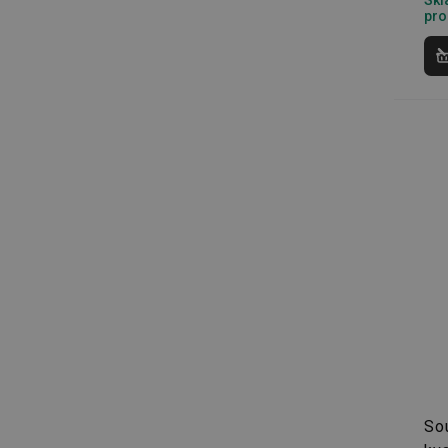
Skl
pro
__cf_bm
CookieScriptConse
FPGSID
__cf_bm
cjConsent
__rtbh.lid
OAU
__Secure-YNID
So