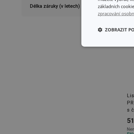
Délka záruky (v letech)
základních cookie
zpracování osobn
ZOBRAZIT P
Základní (fun
cookies
Základní (fun
Li
PR
Nezbytně nutné soubo
s č
stránky nelze bez ne
51
Název
Nen
shopsys_abc