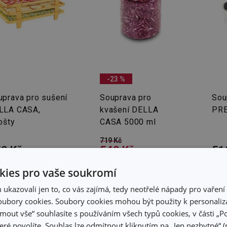
-23 %
uprava pro sušení
Souprava pro
Sou
LLA CASA,
kvašení DELLA
PR
ošty
CASA 5000 ml
719 Kč
9 Kč
549 Kč
51
adem v e-shopu
Skladem v e-shopu
Skla
ies pro vaše soukromí
adem v 128
Skladem v 130
Skla
dejnách
prodejnách
pro
kazovali jen to, co vás zajímá, tedy neotřelé nápady pro vaření 
ubory cookies. Soubory cookies mohou být použity k personaliza
Do košíku
Do košíku
jmout vše“ souhlasíte s používáním všech typů cookies, v části „P
eré povolíte. Souhlas lze odmítnout kliknutím na „Jen nezbytné“ (n