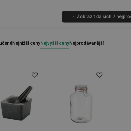
Zobrazit dalších 7 nejpr
učené
Nejnižší ceny
Nejvyšší ceny
Nejprodávanější