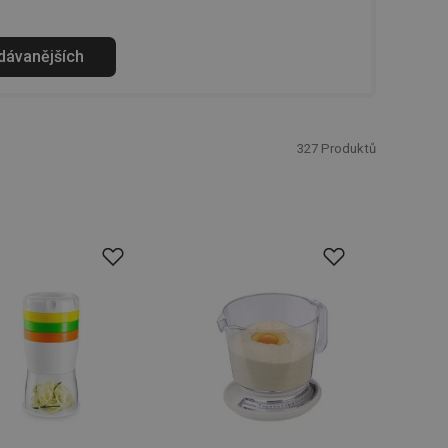
odávanějších
327
Produktů