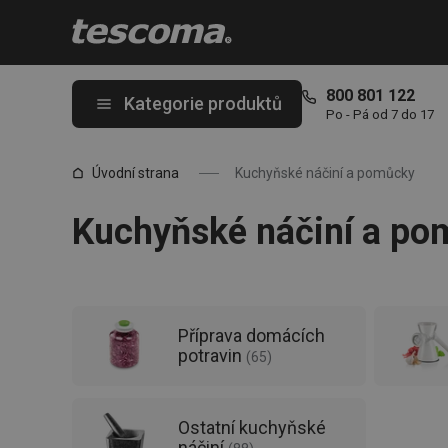
Nacházíte se na stránce Drobné kuchyňské vybavení – náčiní a
800 801 122
Kategorie produktů
Po - Pá od 7 do 17
Úvodní strana
Kuchyňské náčiní a pomůcky
Kuchyňské náčiní a pom
Příprava domácích
potravin
(
65
)
Ostatní kuchyňské
náčiní