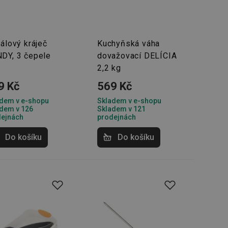
rálový kráječ
Kuchyňská váha
DY, 3 čepele
dovažovací DELÍCIA
2,2 kg
9 Kč
569 Kč
dem v e-shopu
Skladem v e-shopu
dem v 126
Skladem v 121
dejnách
prodejnách
Do košíku
Do košíku