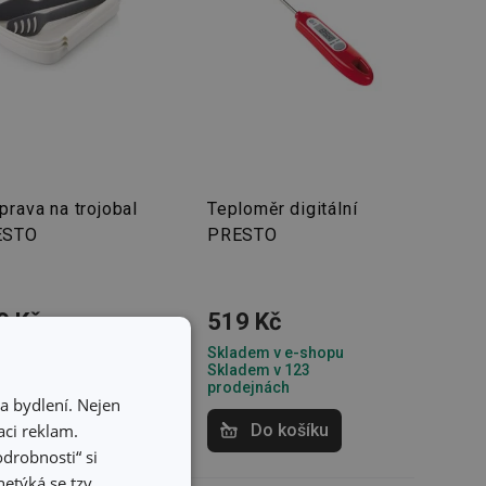
prava na trojobal
Teploměr digitální
ESTO
PRESTO
9 Kč
519 Kč
dem v e-shopu
Skladem v e-shopu
dem v 126
Skladem v 123
dejnách
prodejnách
a bydlení. Nejen
ci reklam.
Do košíku
Do košíku
odrobnosti“ si
etýká se tzv.