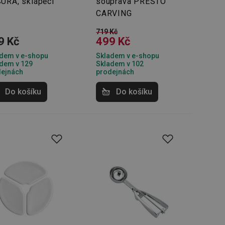
URA, sklápěcí
souprava PRESTO
oho, jak uživatelé
e funkčnost
CARVING
ovozu na několika
držovat výkon v
719 Kč
9 Kč
499 Kč
štěvníkovi. Používá
 optimalizovala
dem v e-shopu
Skladem v e-shopu
dem v 129
Skladem v 102
dejnách
prodejnách
Do košíku
Do košíku
i zařízení, která
oužívání a zlepšila
rencí výkonnosti a
ormací o chování
jejich prohlížení
jichž cílem je
analytických údajů
tránky.
ormací o chování
ížeče webových
jichž cílem je
aného obsahu nebo
osobní údaje.