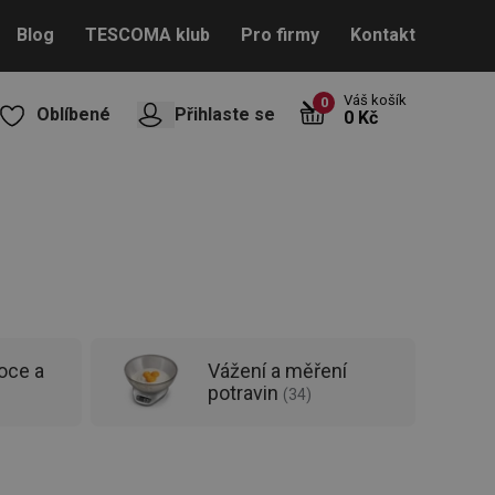
Blog
TESCOMA klub
Pro firmy
Kontakt
Váš košík
0
Oblíbené
Přihlaste se
0 Kč
oce a
Vážení a měření
potravin
(
34
)