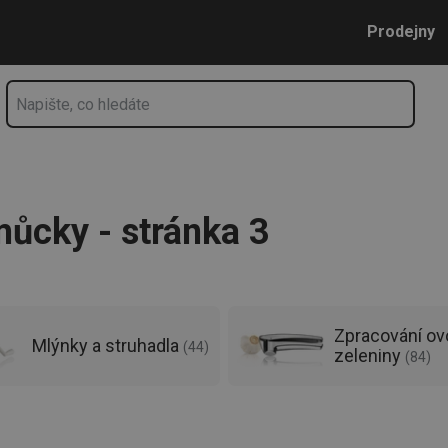
 pomůcky🫙| Tescoma.cz - stránka 3
Přejít na hlavní obsah
Přejít na vyhledávání
Přejít na navigaci
Prodejny
ůcky - stránka 3
Zpracování ov
Mlýnky a struhadla
(
44
)
zeleniny
(
84
)