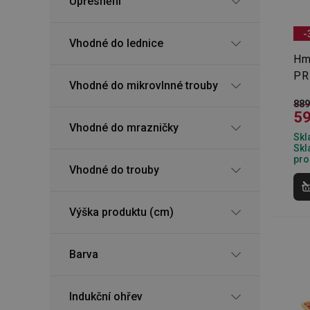
Upřesnění
-
Vhodné do lednice
Hm
PR
Vhodné do mikrovlnné trouby
889
59
Vhodné do mrazničky
Skl
Skl
pro
Vhodné do trouby
Výška produktu (cm)
Barva
Indukční ohřev