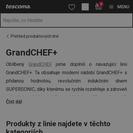
Nacházíte se na stránce GrandCHEF+
0
Přejít na hlavní obsah
Přejít na vyhledávání
Přejít na navigaci
MENU
Přehled produktových linií
GrandCHEF+
Oblíbený
GrandCHEF
jsme doplnili o navazující linii
GrandCHEF+. Ta obsahuje moderní nádobí GrandCHEF+ s
přidanou hodnotou, revolučním indukčním dnem
SUPERSONIC, díky kterému se rychle rozehřeje a zároveň
zabraňuje nežádoucí deformaci. Vybírat můžete z kastrolů,
Číst dál
hrnců a pánví různých velikostí. Usnadněte a zpříjemněte
si práci v kuchyni, vybavte svou domácnost moderními
výrobky k
Produkty z linie najdete v těchto
přípravě pokrmů
,
vaření
a
pečení
.
kategoriích