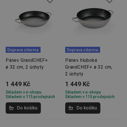
podáva
platné 
o použí
jejich
webov
stránek
CookieScriptConsent
1 měsíc
Tento 
CookieScript
cookie 
www.tescoma.cz
služba 
zásadách ochrany soukromí společnosti Google
Script.
zapama
Doprava zdarma
Doprava zdarma
předvo
souhlas
soubor
Pánev GrandCHEF+
Pánev hluboká
cookie
ø 32 cm, 2 úchyty
GrandCHEF+ ø 32 cm,
návštěv
nutné, 
2 úchyty
banner
Cookie
1 449 Kč
1 449 Kč
Script.
fungov
správně
Skladem v e-shopu
Skladem v e-shopu
Skladem v 115 prodejnách
Skladem v 115 prodejnách
FPGSID
30 minut
Tento 
Google
cookie 
.tescoma.cz
Do košíku
Do košíku
používá
uchová
stavu
uživate
relace 