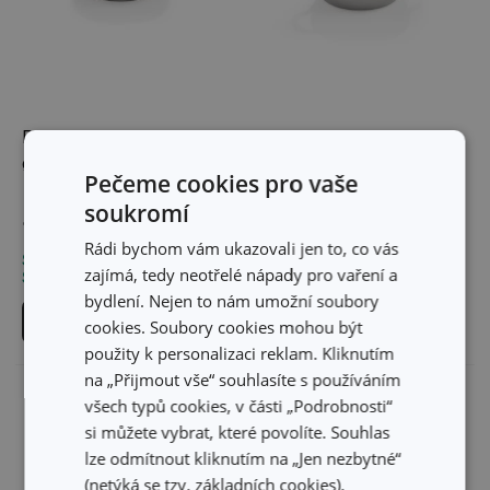
Pánev GrandCHEF+
Pánev hluboká
ø 28 cm
GrandCHEF+ ø 28 cm,
Pečeme cookies pro vaše
2 úchyty
soukromí
1 189 Kč
1 299 Kč
Rádi bychom vám ukazovali jen to, co vás
Skladem v e-shopu
Skladem v e-shopu
zajímá, tedy neotřelé nápady pro vaření a
Skladem v 124 prodejnách
Skladem v 122 prodejnách
bydlení. Nejen to nám umožní soubory
Do košíku
Do košíku
cookies. Soubory cookies mohou být
použity k personalizaci reklam. Kliknutím
na „Přijmout vše“ souhlasíte s používáním
všech typů cookies, v části „Podrobnosti“
si můžete vybrat, které povolíte. Souhlas
lze odmítnout kliknutím na „Jen nezbytné“
(netýká se tzv. základních cookies).