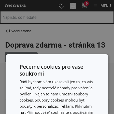
Nacházíte se na stránce Doprava zdarma - stránka 13
0
Přejít na hlavní obsah
Přejít na vyhledávání
Přejít na navigaci
MENU
Úvodní strana
Doprava zdarma - stránka 13
Řazení
Přesunout nahoru
Pečeme cookies pro vaše
soukromí
Rádi bychom vám ukazovali jen to, co vás
zajímá, tedy neotřelé nápady pro vaření a
bydlení. Nejen to nám umožní soubory
cookies. Soubory cookies mohou být
použity k personalizaci reklam. Kliknutím
Pro zákazníky
na „Přijmout vše“ souhlasíte s používáním