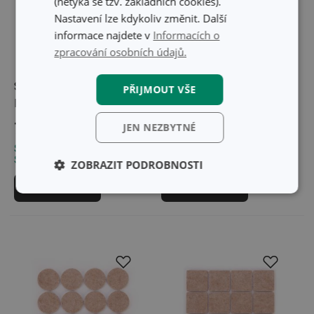
(netýká se tzv. základních cookies).
Nastavení lze kdykoliv změnit. Další
informace najdete v
Informacích o
zpracování osobních údajů.
Samolepicí chránič rohů
Organizér na kabely
PŘIJMOUT VŠE
PRESTO, 4 ks
PRESTO, sada 4 ks
79 Kč
72 Kč
JEN NEZBYTNÉ
Skladem v e-shopu
Skladem v e-shopu
Skladem v 126 prodejnách
Skladem v 104 prodejnách
ZOBRAZIT PODROBNOSTI
Do košíku
Do košíku
Základní
Analytické a
(funkční) cookies
preferenční
cookies
Marketingové
Funkční soubory
cookies