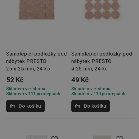
bylo m
podáva
platné 
o použí
jejich
webov
stránek
CookieScriptConsent
1 měsíc
Tento 
CookieScript
cookie 
www.tescoma.cz
služba 
zásadách ochrany soukromí společnosti Google
Script.
Samolepicí podložky pod
Samolepicí podložky pod
zapama
předvo
nábytek PRESTO
nábytek PRESTO
souhlas
soubor
25 x 25 mm, 24 ks
ø 25 mm, 24 ks
cookie
návštěv
52 Kč
49 Kč
nutné, 
banner
Skladem v e-shopu
Skladem v e-shopu
Cookie
Script.
Skladem v 111 prodejnách
Skladem v 110 prodejnách
fungov
správně
Do košíku
Do košíku
FPGSID
30 minut
Tento 
Google
cookie 
.tescoma.cz
používá
uchová
stavu
uživate
relace 