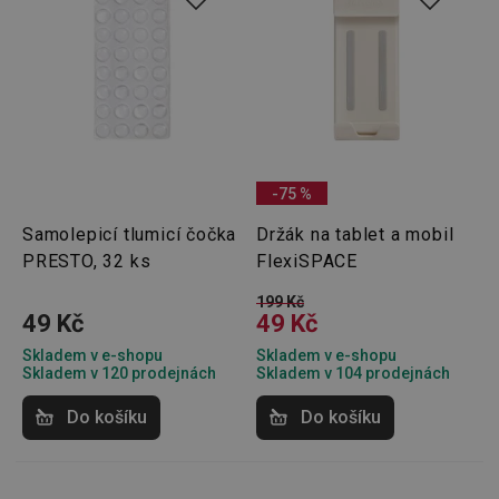
požada
stránky
__cf_bm
30 minut
Tento 
Cloudflare Inc.
cookie 
.onesignal.com
používá
rozliše
lidmi a
To je p
přínosn
bylo m
podáva
-75 %
platné 
o použí
jejich
Samolepicí tlumicí čočka
Držák na tablet a mobil
webov
PRESTO, 32 ks
FlexiSPACE
stránek
cjConsent
.tescoma.cz
1 rok
Tento 
199 Kč
cookie 
49 Kč
49 Kč
používá
ukládán
souhla
Skladem v e-shopu
Skladem v e-shopu
uživate
Skladem v 120 prodejnách
Skladem v 104 prodejnách
cookies
webov
Do košíku
Do košíku
stránká
__rtbh.lid
www.tescoma.cz
11 měsíců
Tento 
4 týdny
cookie 
používá
routing