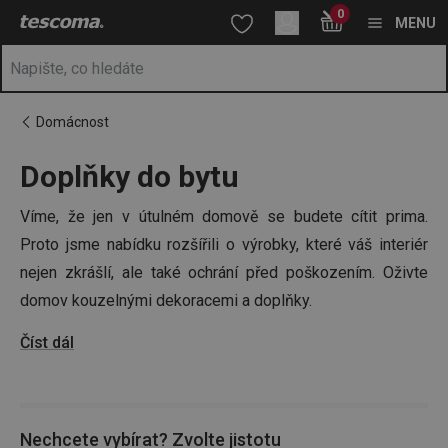
Nacházíte se na stránce Moderní bytové doplňky
0
Přejít na hlavní obsah
Přejít na vyhledávání
Přejít na navigaci
MENU
Domácnost
Doplňky do bytu
Víme, že jen v útulném domově se budete cítit prima.
Proto jsme nabídku rozšířili o výrobky, které váš interiér
nejen zkrášlí, ale také ochrání před poškozením. Oživte
domov kouzelnými dekoracemi a doplňky.
Číst dál
Tip:
K příjemné atmosféře přispějí i
vonné difuzéry
či
aromalampy
, které snadno doladí atmosféru opravdového
domova.
Nechcete vybírat? Zvolte jistotu