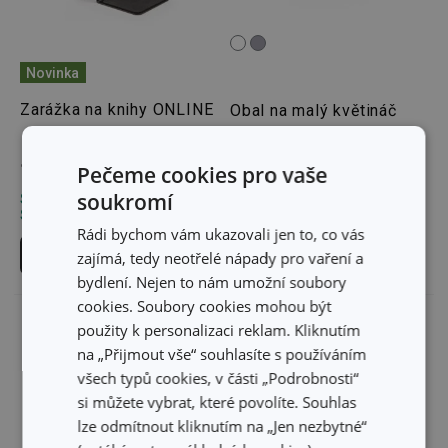
Novinka
Zarážka na knihy ONLINE
Obal na malý květináč
FANCY HOME Stones
149 Kč
149 Kč
Pečeme cookies pro vaše
soukromí
Skladem v e-shopu
Skladem v e-shopu
Skladem v 117 prodejnách
Rádi bychom vám ukazovali jen to, co vás
Do košíku
Vybrat barvu
zajímá, tedy neotřelé nápady pro vaření a
bydlení. Nejen to nám umožní soubory
cookies. Soubory cookies mohou být
použity k personalizaci reklam. Kliknutím
na „Přijmout vše“ souhlasíte s používáním
všech typů cookies, v části „Podrobnosti“
si můžete vybrat, které povolíte. Souhlas
lze odmítnout kliknutím na „Jen nezbytné“