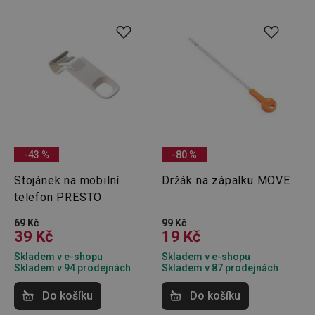
distribu
provoz
několik
servere
bylo za
že web
udržov
výkon 
vysoké
provoz
INGRESSCOOKIE
Zavřením
Zaregist
NGINX Inc.
prohlížeče
který
bh.contextweb.com
servero
klastr s
-43 %
-80 %
návštěv
Používá
kontext
Stojánek na mobilní
Držák na zápalku MOVE
vyrovn
telefon PRESTO
zatížení
optimal
uživate
69 Kč
99 Kč
zkušeno
39 Kč
19 Kč
clientToken
.api.foxentry.com
11 měsíců
Skladem v e-shopu
Skladem v e-shopu
4 týdny
Skladem v 94 prodejnách
Skladem v 87 prodejnách
udid
.tescoma.cz
4 týdny 2
Tento c
dny
se použ
Do košíku
Do košíku
jedineč
identifi