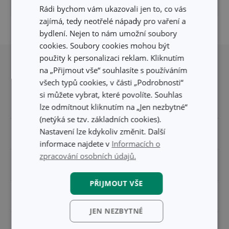
Zrušit filtry
Rádi bychom vám ukazovali jen to, co vás
zajímá, tedy neotřelé nápady pro vaření a
bydlení. Nejen to nám umožní soubory
Přesunout nahoru
cookies. Soubory cookies mohou být
použity k personalizaci reklam. Kliknutím
na „Přijmout vše“ souhlasíte s používáním
všech typů cookies, v části „Podrobnosti“
si můžete vybrat, které povolíte. Souhlas
lze odmítnout kliknutím na „Jen nezbytné“
(netýká se tzv. základních cookies).
Nastavení lze kdykoliv změnit. Další
Pro zákazníky
informace najdete v
Informacích o
zpracování osobních údajů.
Odběr newsletteru
Vše o nákupu
Prodejny
PŘIJMOUT VŠE
Způsoby doručení
Spolupráce
Nákup po telefonu
Způsoby platby
JEN NEZBYTNÉ
TESCOMA klub
Pro firmy
TESCOMA